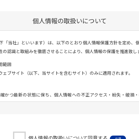
個⼈情報の取扱いについて
下「当社」といいます）は、以下のとおり個人情報保護方針を定め、
性の認識と取組みを徹底させることにより、個人情報の保護を推進致し
用範囲
ウェブサイト（以下、当サイトを含むサイト）のみに適用されます。
正確かつ最新の状態に保ち、個人情報への不正アクセス・紛失・破損・
持・管理体制の整備・社員教育の徹底等の必要な措置を講じ、安全対
報は、当社からのご連絡や業務のご案内やご質問に対する回答として
個人情報の取扱いについて同意する
必須