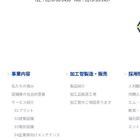
お問い合せは下記までご連絡ください。
地5
事業内容
加工管製造・販売
採用
30-3457
私たちの強み
製品紹介
人材観
設備業の社会的意義
加工品製造工場
同期入
サービス紹介
加工管のご相談承ります
エム・
01プラント
教育・
02建築設備
福利厚
03電気設備
エント
04企業様向けメンテナンス