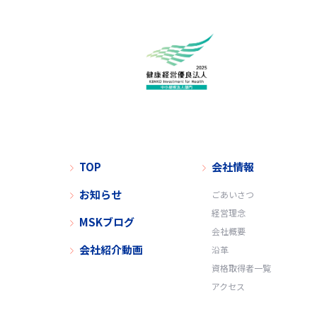
善に努めます。
代表取締役社長 稲葉 敬祐
お問い合わせ
弊社の個人情報の取扱に関する
株式会社エム・エス・ケー
群馬県伊勢崎市日乃出町703番
TOP
会社情報
TEL.0270-30-3456 FAX.0270-
お知らせ
ごあいさつ
E-mail. office@msk-web.jp
経営理念
MSKブログ
会社概要
会社紹介動画
沿革
資格取得者一覧
アクセス