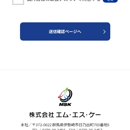
・提供の禁止
た個人情報を適切に管理し、次のいずれかに該当する場合を除き、個
送信確認ページへ
行なうために当社が業務を委託する業者に対して開示する場合
要である場合
安全性確保のために、セキュリティに万全の対策を講じています。
照会・修正・削除などをご希望される場合には、ご本人であることを確
本社／〒372-0022 群馬県伊勢崎市日乃出町703番地5
して適用される日本の法令、その他規範を遵守するとともに、本ポリ
TEL：0270-30-3456 FAX：0270-30-3457